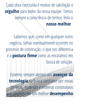
Cada obra concluída é motivo de satisfação e
orgulho
para todos da nossa equipe. Temos
sempre a consciência de termos feito o
nosso melhor
.
Sabemos que, como em qualquer outro
negócio, falhas eventualmente ocorrem no
processo de construção, o que nos diferencia
é a
postura firme
como as encaramos em
busca de solução.
Estamos sempre atentos aos
avanços da
tecnologia
na busca constante por novas
técnicas, materiais e sistemas construtivos
que resultem em um melhor
desempenho
de nossas obras.